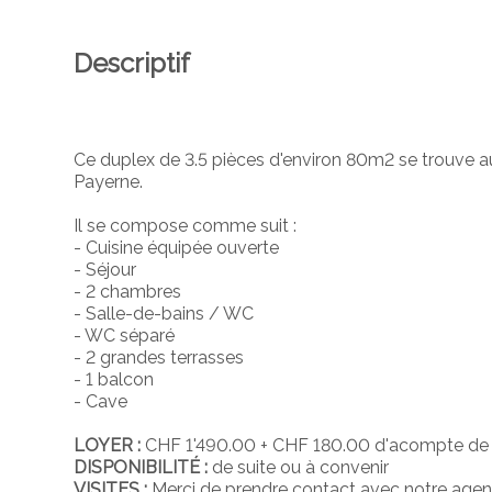
Descriptif
Ce duplex de 3.5 pièces d'environ 80m2 se trouve a
Payerne.
Il se compose comme suit :
- Cuisine équipée ouverte
- Séjour
- 2 chambres
- Salle-de-bains / WC
- WC séparé
- 2 grandes terrasses
- 1 balcon
- Cave
LOYER :
CHF 1'490.00 + CHF 180.00 d'acompte de 
DISPONIBILITÉ :
de suite ou à convenir
VISITES :
Merci de prendre contact avec notre agenc