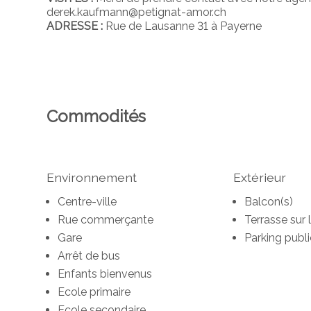
derek.kaufmann@petignat-amor.ch
ADRESSE :
Rue de Lausanne 31 à Payerne
Commodités
Environnement
Extérieur
Centre-ville
Balcon(s)
Rue commerçante
Terrasse sur l
Gare
Parking publi
Arrêt de bus
Enfants bienvenus
Ecole primaire
Ecole secondaire