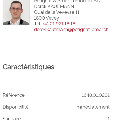
Petignat & Amor Immobilier SA
Derek KAUFMANN
Quai de la Veveyse 11
1800 Vevey
Tél.
+41 21 921 16 16
derek.kaufmann@petignat-amor.ch
Caractéristiques
Référence
1648.01.0201
Disponibilité
Immédiatement
Sanitaire
1