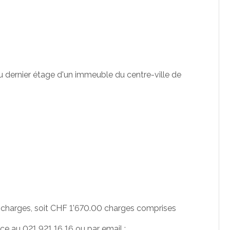
u dernier étage d'un immeuble du centre-ville de
charges, soit CHF 1'670.00 charges comprises
e au 021 921 16 16 ou par email :