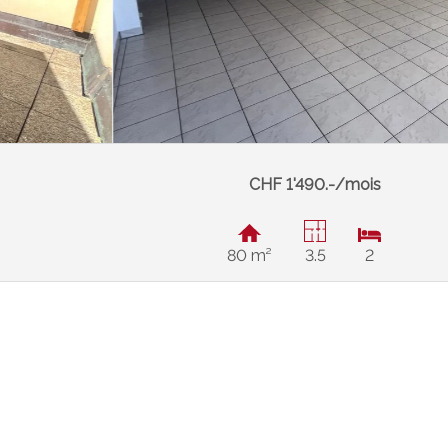
CHF 1'490.-/mois
80 m²
3.5
2