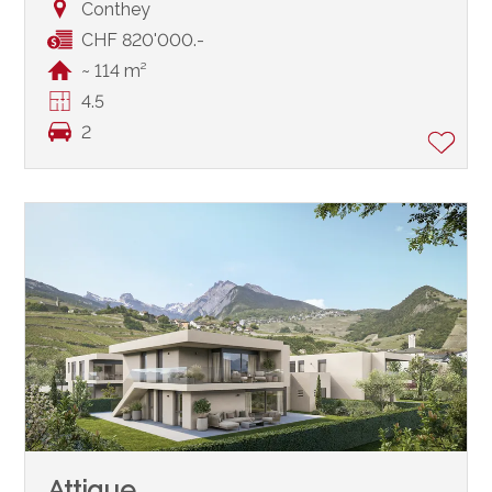
Conthey
CHF 820'000.-
~ 114 m²
4.5
2
Attique