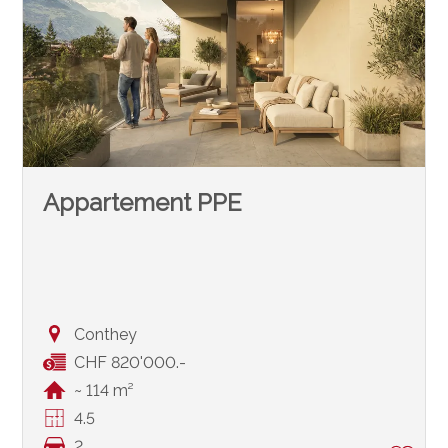
Appartement PPE
Conthey
CHF 820'000.-
~ 114 m²
4.5
2