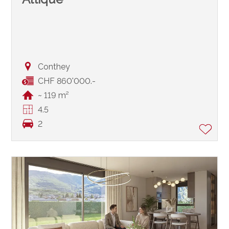
Conthey
CHF 860'000.-
~ 119 m²
4.5
2