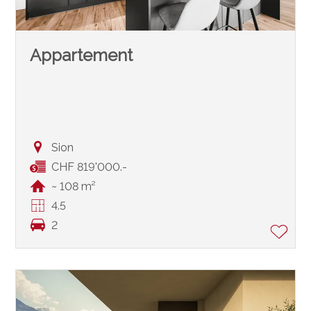
Appartement
Sion
CHF 819'000.-
~ 108 m²
4.5
2