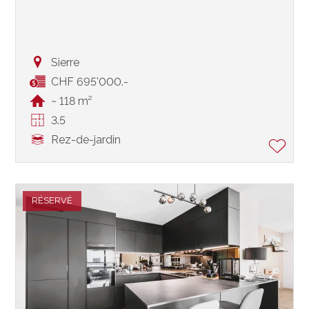
Sierre
CHF 695'000.-
~ 118 m²
3.5
Rez-de-jardin
RÉSERVÉ