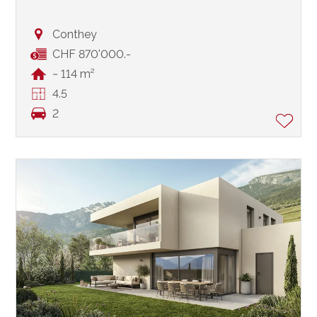
Conthey
CHF 870'000.-
~ 114 m²
4.5
2