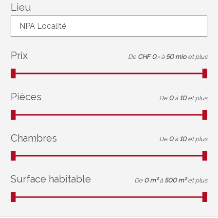
Lieu
NPA Localité
Prix
De
CHF 0.-
à
50 mio
et plus
Pièces
De
0
à
10
et plus
Chambres
De
0
à
10
et plus
Surface habitable
De
0 m²
à
500 m²
et plus