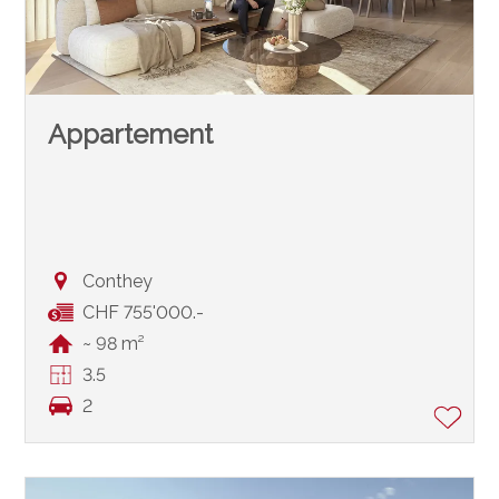
Appartement
Conthey
CHF 755'000.-
~ 98 m²
3.5
2