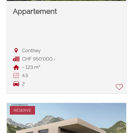
Appartement
Conthey
CHF 950'000.-
~ 123 m²
4.5
2
RÉSERVÉ