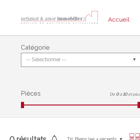
Accueil
Catégorie
-- Sélectionner --
Pièces
De
0
à
10
et plu
0
résultats
Tri:
Biens les + récents