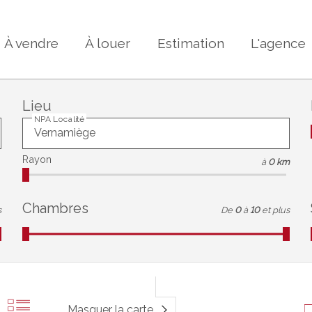
À vendre
À louer
Estimation
L'agence
Lieu
NPA Localité
Rayon
à
0 km
Chambres
s
De
0
à
10
et plus
Masquer la carte