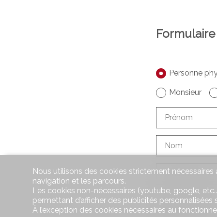
Formulaire
Personne phy
Monsieur
Prénom
Nom
Nous utilisons des cookies strictement nécessaires a
Société
facultati
navigation et les parcours.
Les cookies non-nécessaires (youtube, google, etc..
permettant d’afficher des publicités personnalisées su
Adresse
facultat
À l’exception des cookies nécessaires au fonctionn