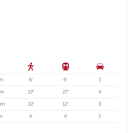
 m
6'
6'
1'
km
27'
27'
4'
 km
22'
12'
3'
m
4'
4'
1'