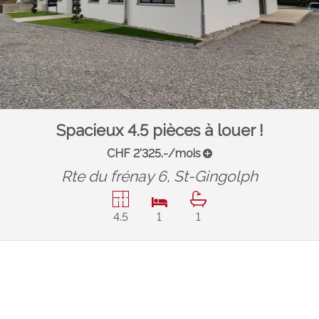
Spacieux 4.5 pièces à louer !
CHF 2'325.-/mois
Rte du frénay 6,
St-Gingolph
4.5
1
1